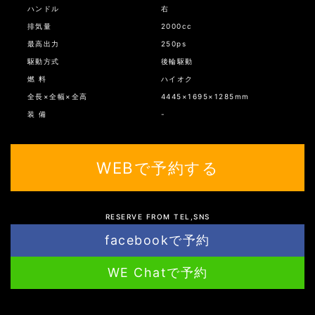
ハンドル
右
排気量
2000cc
最高出力
250ps
駆動方式
後輪駆動
燃 料
ハイオク
全長×全幅×全高
4445×1695×1285mm
装 備
-
WEBで予約する
RESERVE FROM TEL,SNS
facebookで予約
WE Chatで予約