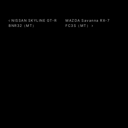
投稿ナビゲーション
NISSAN SKYLINE GT-R
MAZDA Savanna RX-7
BNR32（MT）
FC3S（MT）