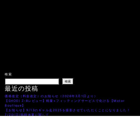
検索
検索
最近の投稿
価格改定（料金改定）のお知らせ（2026年3月1日より）
【SHOEI Z-8レビュー】軽量×フィッティングサービスで化ける【Motor
Boutique】
【お知らせ】9/13のギャル走2025を撮影させていただくことになりました！
7/20(日)臨時休業に関して
【胸熱！】とっておきの新商品、はじめました。
最近のコメント
S15 シルビア 2022年8月1日よりレンタル開始！
に
WordPress コメントの投稿者
より