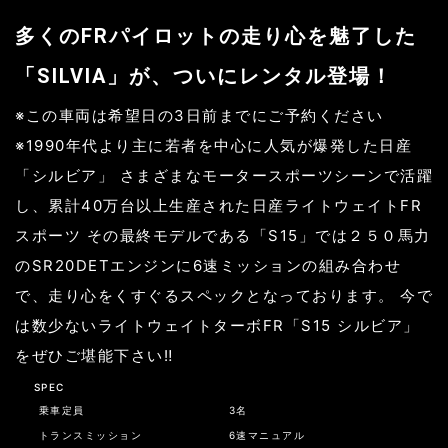
多くのFRパイロットの走り心を魅了した
「SILVIA」が、ついにレンタル登場！
※この車両は希望日の3日前までにご予約ください
※1990年代より主に若者を中心に人気が爆発した日産
「シルビア」 さまざまなモータースポーツシーンで活躍
し、累計40万台以上生産された日産ライトウェイトFR
スポーツ その最終モデルである「S15」では２５０馬力
のSR20DETエンジンに6速ミッションの組み合わせ
で、走り心をくすぐるスペックとなっております。 今で
は数少ないライトウェイトターボFR「S15 シルビア」
をぜひご堪能下さい‼︎
SPEC
乗車定員
3名
トランスミッション
6速マニュアル