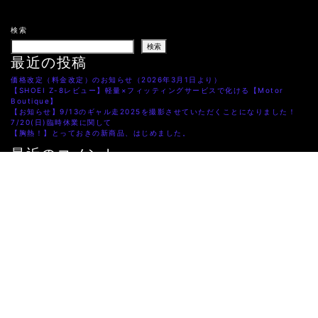
検索
検索
最近の投稿
価格改定（料金改定）のお知らせ（2026年3月1日より）
【SHOEI Z-8レビュー】軽量×フィッティングサービスで化ける【Motor
Boutique】
【お知らせ】9/13のギャル走2025を撮影させていただくことになりました！
7/20(日)臨時休業に関して
【胸熱！】とっておきの新商品、はじめました。
最近のコメント
S15 シルビア 2022年8月1日よりレンタル開始！
に
WordPress コメントの投稿者
より
相互リンク：
VEILSIDE
/
Re雨宮
/
TOP SECRET
/
カーランド
/
一般
社団法人 新日本自動車振興協会
© Copyright 2026 MR.HIROレンタカー All Rights Reserved.