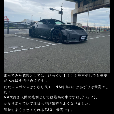
乗ってみた感想としては、ひっくい！！！！基本少しでも段差
があれば段切り必須です…
ただレスポンスはかなり良く、NA特有のふけあがりは最高でし
た！
NA大好き人間の毛利としては最高の車ですね_(:3」∠)_
かなり走っていて注目も浴び気持ちよくなりました。
気持ちよくさせてくれるZ33、最高です。